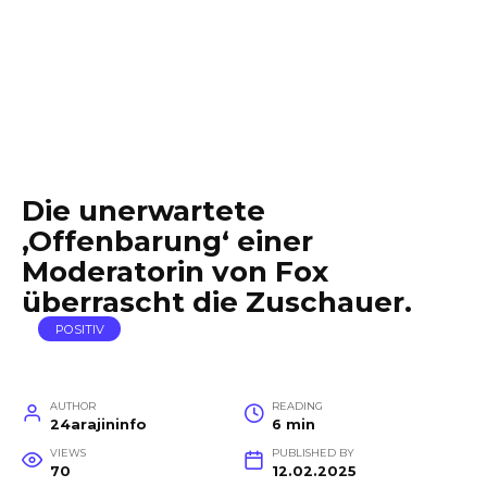
Die unerwartete
‚Offenbarung‘ einer
Moderatorin von Fox
überrascht die Zuschauer.
POSITIV
AUTHOR
READING
24arajininfo
6 min
VIEWS
PUBLISHED BY
70
12.02.2025