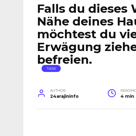
Falls du dieses
Nähe deines Hau
möchtest du viel
Erwägung ziehe
befreien.
TIERE
AUTHOR
READIN
24arajininfo
4 min