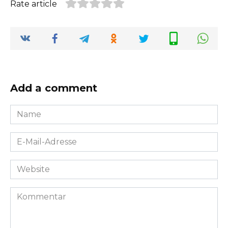
Rate article
Add a comment
Name
*
E-
Mail-
Adresse
Website
*
Kommentar