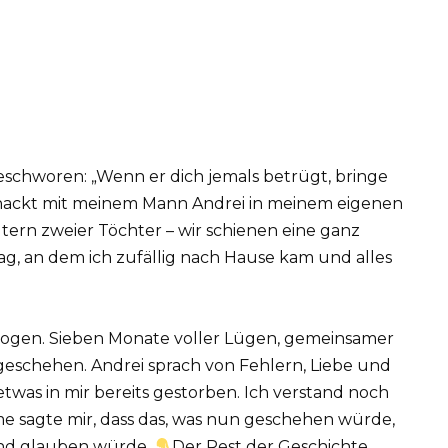
eschworen: „Wenn er dich jemals betrügt, bringe
ch nackt mit meinem Mann Andrei in meinem eigenen
Eltern zweier Töchter – wir schienen eine ganz
Tag, an dem ich zufällig nach Hause kam und alles
rogen. Sieben Monate voller Lügen, gemeinsamer
 geschehen. Andrei sprach von Fehlern, Liebe und
twas in mir bereits gestorben. Ich verstand noch
mme sagte mir, dass das, was nun geschehen würde,
mand glauben würde.
Der Rest der Geschichte