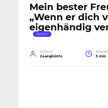
Mein bester Fr
„Wenn er dich v
eigenhändig ver
POSITIV
AUTHOR
READIN
24arajininfo
5 min