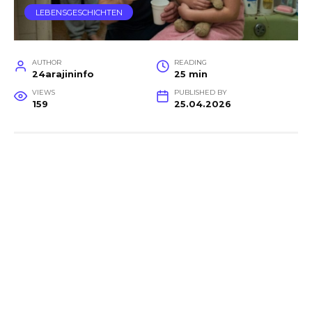
LEBENSGESCHICHTEN
AUTHOR
READING
24arajininfo
25 min
VIEWS
PUBLISHED BY
159
25.04.2026