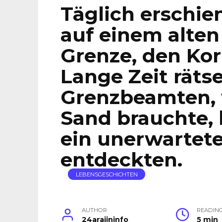
Täglich erschien
auf einem alten
Grenze, den Kor
Lange Zeit rätse
Grenzbeamten, 
Sand brauchte, 
ein unerwartet
entdeckten.
LEBENSGESCHICHTEN
AUTHOR
READIN
24arajininfo
5 min