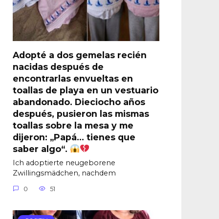
Adopté a dos gemelas recién
nacidas después de
encontrarlas envueltas en
toallas de playa en un vestuario
abandonado. Dieciocho años
después, pusieron las mismas
toallas sobre la mesa y me
dijeron: „Papá… tienes que
saber algo“.
Ich adoptierte neugeborene
Zwillingsmädchen, nachdem
0
51