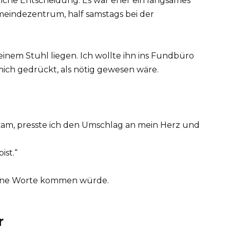
liche Entscheidung. Es war eher ein langsames
meindezentrum, half samstags bei der
 einem Stuhl liegen. Ich wollte ihn ins Fundbüro
mich gedrückt, als nötig gewesen wäre.
t kam, presste ich den Umschlag an mein Herz und
st.“
 ohne Worte kommen würde.
r