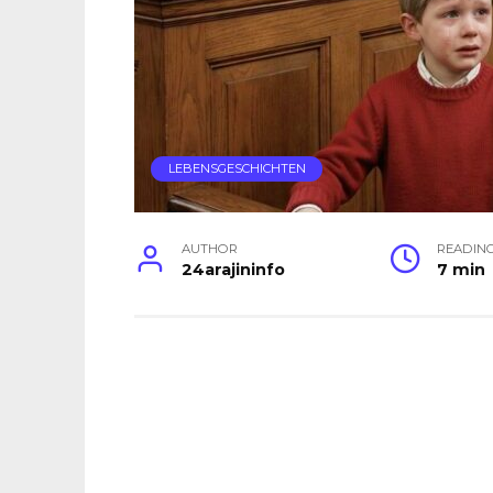
LEBENSGESCHICHTEN
AUTHOR
READIN
24arajininfo
7 min