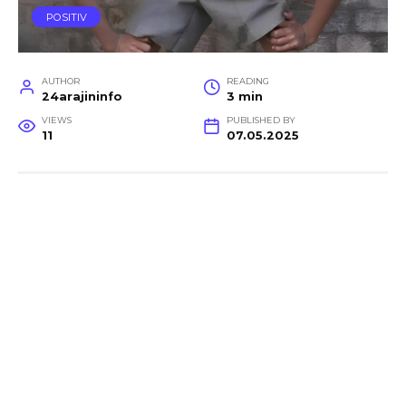
POSITIV
AUTHOR
READING
24arajininfo
3 min
VIEWS
PUBLISHED BY
11
07.05.2025