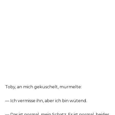
Toby, an mich gekuschelt, murmelte:
— Ich vermisse ihn, aber ich bin wütend.
— Das ist normal, mein Schatz. Es ist normal, beides