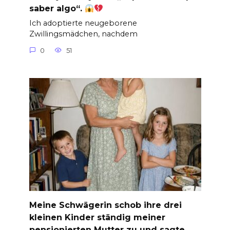
saber algo“.
Ich adoptierte neugeborene
Zwillingsmädchen, nachdem
0
51
Meine Schwägerin schob ihre drei
kleinen Kinder ständig meiner
pensionierten Mutter zu und sagte