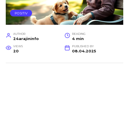
POSITIV
AUTHOR
READING
24arajininfo
4 min
VIEWS
PUBLISHED BY
20
08.04.2025