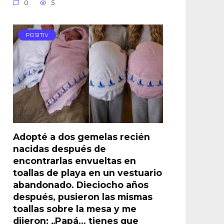
0
5
POSITIV
Adopté a dos gemelas recién
nacidas después de
encontrarlas envueltas en
toallas de playa en un vestuario
abandonado. Dieciocho años
después, pusieron las mismas
toallas sobre la mesa y me
dijeron: „Papá… tienes que