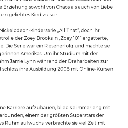
Erziehung sowohl von Chaos als auch von Liebe
ein geliebtes Kind zu sein.
Nickelodeon-Kinderserie „All That“, doch ihr
rolle der Zoey Brooks in „Zoey 101“ ergatterte,
e. Die Serie war ein Riesenerfolg und machte sie
agerinnen Amerikas. Um ihr Studium mit der
 nahm Jamie Lynn während der Dreharbeiten zur
nd schloss ihre Ausbildung 2008 mit Online-Kursen
ene Karriere aufzubauen, blieb sie immer eng mit
 verbunden, einem der größten Superstars der
ys Ruhm aufwuchs, verbrachte sie viel Zeit mit