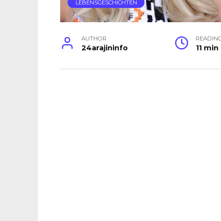
LEBENSGESCHICHTEN
AUTHOR
READIN
24arajininfo
11 min