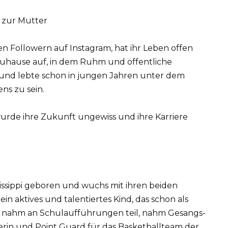
r zur Mutter
en Followern auf Instagram, hat ihr Leben offen
 Zuhause auf, in dem Ruhm und öffentliche
und lebte schon in jungen Jahren unter dem
ns zu sein.
wurde ihre Zukunft ungewiss und ihre Karriere
sissippi geboren und wuchs mit ihren beiden
ein aktives und talentiertes Kind, das schon als
 Sie nahm an Schulaufführungen teil, nahm Gesangs-
rin und Point Guard für das Basketballteam der