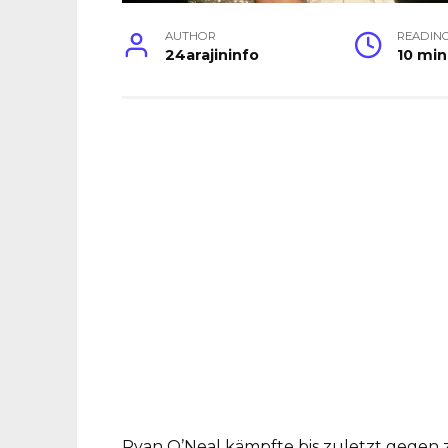
AUTHOR
READIN
24arajininfo
10 min
Ryan O’Neal kämpfte bis zuletzt gegen 