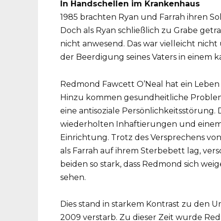
In Handschellen im Krankenhaus
1985 brachten Ryan und Farrah ihren S
Doch als Ryan schließlich zu Grabe ge
nicht anwesend. Das war vielleicht nich
der Beerdigung seines Vaters in einem ka
Redmond Fawcett O’Neal hat ein Leben 
Hinzu kommen gesundheitliche Problem
eine antisoziale Persönlichkeitsstörung
wiederholten Inhaftierungen und einem 
Einrichtung. Trotz des Versprechens vo
als Farrah auf ihrem Sterbebett lag, ve
beiden so stark, dass Redmond sich wei
sehen.
Dies stand in starkem Kontrast zu den 
2009 verstarb. Zu dieser Zeit wurde Re