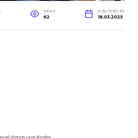
G
VIEWS
PUBLISHED BY
62
18.03.2025
zwei Arten von Krebs.