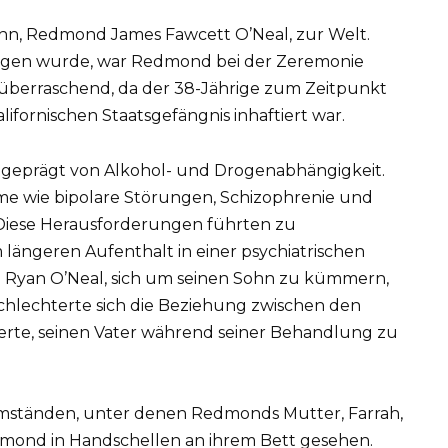
ohn, Redmond James Fawcett O’Neal, zur Welt.
tragen wurde, war Redmond bei der Zeremonie
t überraschend, da der 38-Jährige zum Zeitpunkt
lifornischen Staatsgefängnis inhaftiert war.
geprägt von Alkohol- und Drogenabhängigkeit.
e wie bipolare Störungen, Schizophrenie und
. Diese Herausforderungen führten zu
längeren Aufenthalt in einer psychiatrischen
n Ryan O’Neal, sich um seinen Sohn zu kümmern,
rschlechterte sich die Beziehung zwischen den
gerte, seinen Vater während seiner Behandlung zu
Umständen, unter denen Redmonds Mutter, Farrah,
dmond in Handschellen an ihrem Bett gesehen.