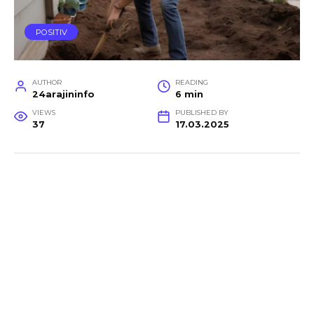
POSITIV
AUTHOR
READING
24arajininfo
6 min
VIEWS
PUBLISHED BY
37
17.03.2025