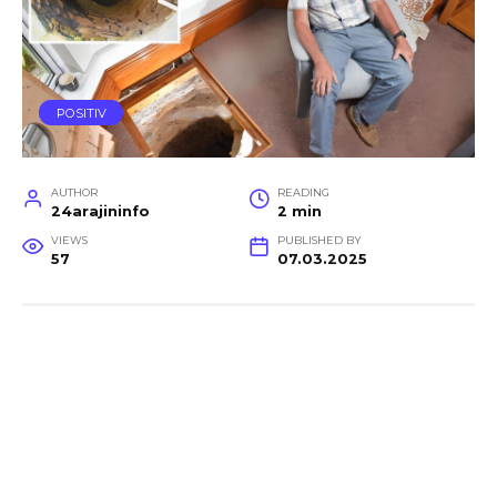
POSITIV
AUTHOR
READING
24arajininfo
2 min
VIEWS
PUBLISHED BY
57
07.03.2025