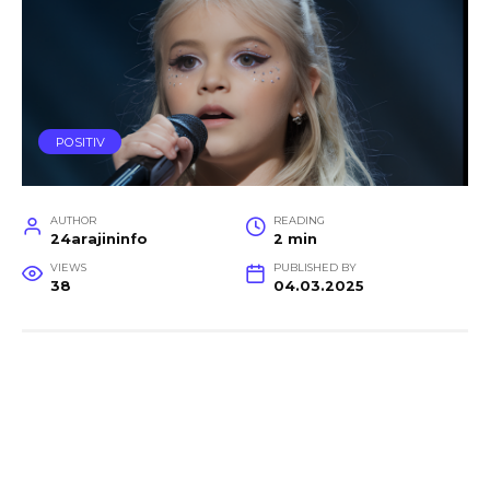
POSITIV
AUTHOR
READING
24arajininfo
2 min
VIEWS
PUBLISHED BY
38
04.03.2025