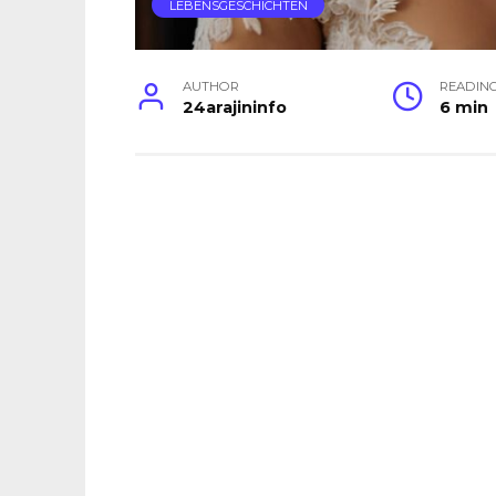
LEBENSGESCHICHTEN
AUTHOR
READIN
24arajininfo
6 min