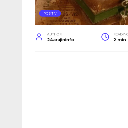
POSITIV
AUTHOR
READIN
24arajininfo
2 min