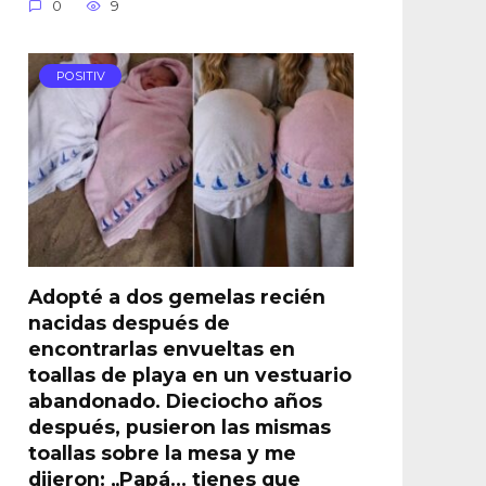
0
9
POSITIV
Adopté a dos gemelas recién
nacidas después de
encontrarlas envueltas en
toallas de playa en un vestuario
abandonado. Dieciocho años
después, pusieron las mismas
toallas sobre la mesa y me
dijeron: „Papá… tienes que