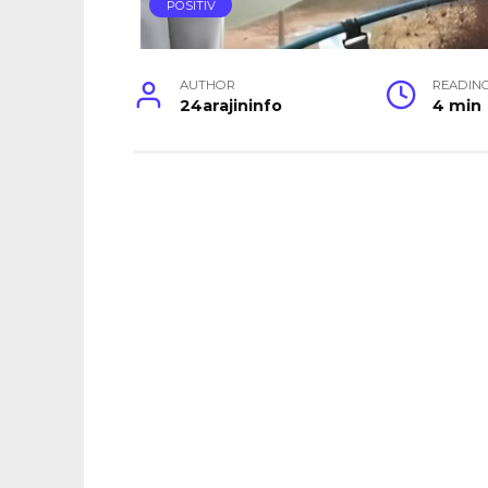
POSITIV
AUTHOR
READIN
24arajininfo
4 min