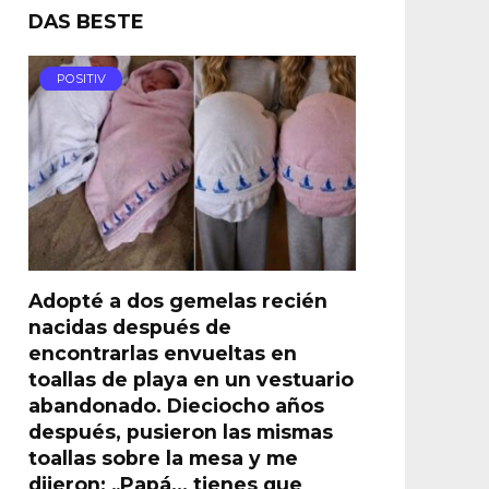
DAS BESTE
POSITIV
Adopté a dos gemelas recién
nacidas después de
encontrarlas envueltas en
toallas de playa en un vestuario
abandonado. Dieciocho años
después, pusieron las mismas
toallas sobre la mesa y me
dijeron: „Papá… tienes que