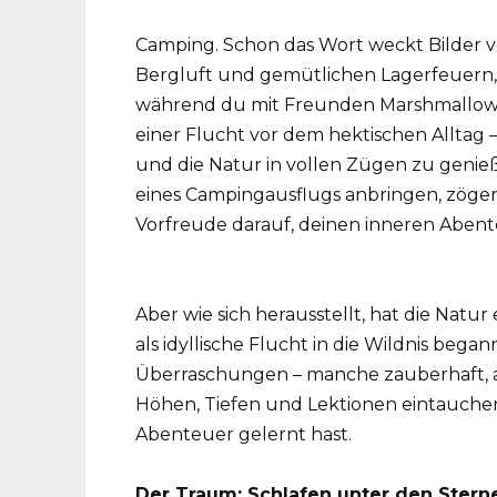
Camping. Schon das Wort weckt Bilder 
Bergluft und gemütlichen Lagerfeuern, di
während du mit Freunden Marshmallows 
einer Flucht vor dem hektischen Alltag 
und die Natur in vollen Zügen zu genieße
eines Campingausflugs anbringen, zögerst
Vorfreude darauf, deinen inneren Aben
Aber wie sich herausstellt, hat die Natu
als idyllische Flucht in die Wildnis bega
Überraschungen – manche zauberhaft, an
Höhen, Tiefen und Lektionen eintauchen
Abenteuer gelernt hast.
Der Traum: Schlafen unter den Stern