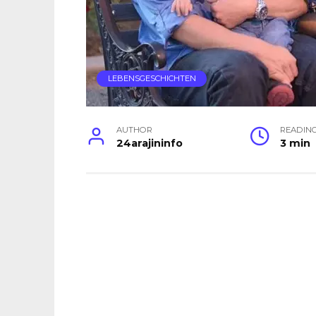
LEBENSGESCHICHTEN
AUTHOR
READIN
24arajininfo
3 min