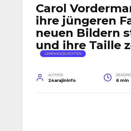
Carol Vorderman
ihre jüngeren F
neuen Bildern s
und ihre Taille z
LEBENSGESCHICHTEN
AUTHOR
READIN
24arajininfo
6 min