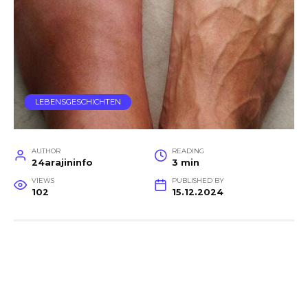
LEBENSGESCHICHTEN
AUTHOR
READING
24arajininfo
3 min
VIEWS
PUBLISHED BY
102
15.12.2024