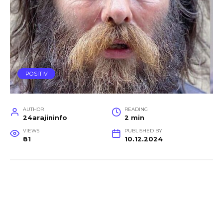
POSITIV
AUTHOR
READING
24arajininfo
2 min
VIEWS
PUBLISHED BY
81
10.12.2024