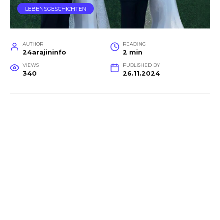
LEBENSGESCHICHTEN
AUTHOR
READING
24arajininfo
2 min
VIEWS
PUBLISHED BY
340
26.11.2024