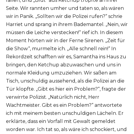
fallen, und „Blut“ aus Ketchup tropfte an ihrer
Seite. Wir rannten umher und taten so, als wären
wir in Panik. „Sollten wir die Polizei rufen?“ schrie
Harriet und sprang in ihrem Bademantel. „Nein, wir
müssen die Leiche verstecken!“ rief ich. In diesem
Moment hörten wir in der Ferne Sirenen. „Zeit für
die Show“, murmelte ich. „Alle schnell rein!“ In
Rekordzeit schafften wir es, Samantha ins Haus zu
bringen, den Ketchup abzuwaschen und uns in
normale Kleidung umzuziehen. Wir saßen am
Tisch, unschuldig aussehend, als die Polizei an die
Tür klopfte. „Gibt es hier ein Problem?“, fragte der
verwirrte Polizist. „Natürlich nicht, Herr
Wachtmeister. Gibt es ein Problem?“ antwortete
ich mit meinem besten unschuldigen Lächeln. Er
erklärte, dass ein Vorfall mit Gewalt gemeldet
worden war. Ich tat so, als wäre ich schockiert, und