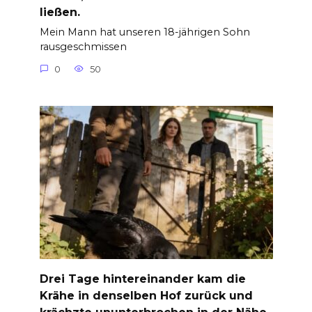
ließen.
Mein Mann hat unseren 18-jährigen Sohn
rausgeschmissen
0
50
Drei Tage hintereinander kam die
Krähe in denselben Hof zurück und
krächzte ununterbrochen in der Nähe