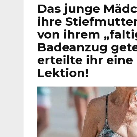
Das junge Mädc
ihre Stiefmutter
von ihrem „falt
Badeanzug getei
erteilte ihr ein
Lektion!