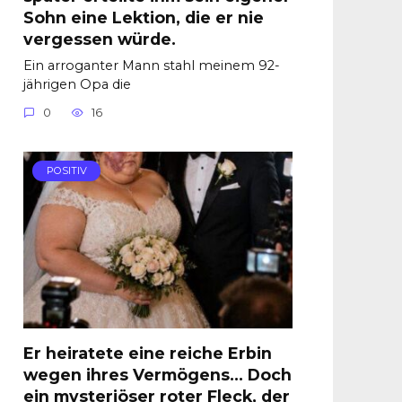
Sohn eine Lektion, die er nie
vergessen würde.
Ein arroganter Mann stahl meinem 92-
jährigen Opa die
0
16
POSITIV
Er heiratete eine reiche Erbin
wegen ihres Vermögens… Doch
ein mysteriöser roter Fleck, der