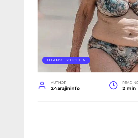
LEBENSGESCHICHTEN
AUTHOR
READIN
24arajininfo
2 min