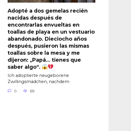
Adopté a dos gemelas recién
nacidas después de
encontrarlas envueltas en
toallas de playa en un vestuario
abandonado. Dieciocho años
después, pusieron las mismas
toallas sobre la mesa y me
dijeron: „Papá… tienes que
saber algo“.
Ich adoptierte neugeborene
Zwillingsmädchen, nachdem
0
69