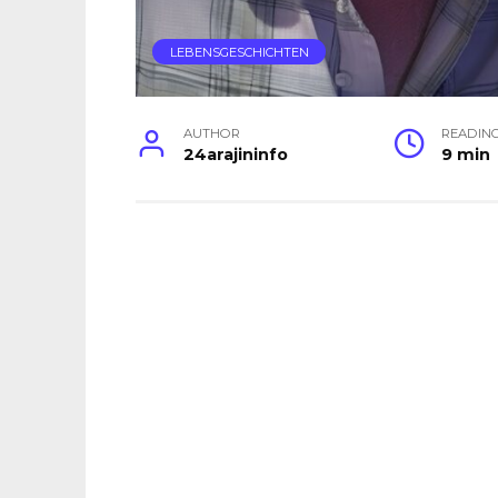
LEBENSGESCHICHTEN
AUTHOR
READIN
24arajininfo
9 min