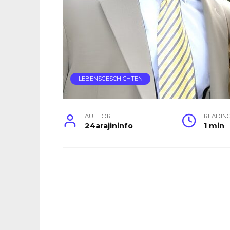
LEBENSGESCHICHTEN
AUTHOR
READIN
24arajininfo
1 min