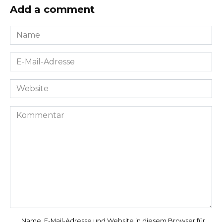
Add a comment
Name
*
E-
Mail-
Adresse
Website
*
Kommentar
Name, E-Mail-Adresse und Website in diesem Browser für