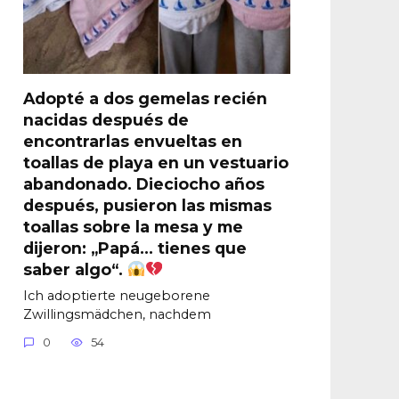
Adopté a dos gemelas recién
nacidas después de
encontrarlas envueltas en
toallas de playa en un vestuario
abandonado. Dieciocho años
después, pusieron las mismas
toallas sobre la mesa y me
dijeron: „Papá… tienes que
saber algo“.
Ich adoptierte neugeborene
Zwillingsmädchen, nachdem
0
54