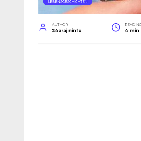
LEBENSGESCHICHTEN
AUTHOR
READIN
24arajininfo
4 min