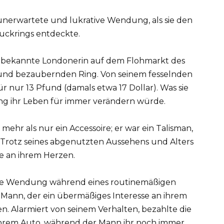
nerwartete und lukrative Wendung, als sie den
uckrings entdeckte.
unbekannte Londonerin auf dem Flohmarkt des
n und bezaubernden Ring. Von seinem fesselnden
r nur 13 Pfund (damals etwa 17 Dollar). Was sie
ung ihr Leben für immer verändern würde.
mehr als nur ein Accessoire; er war ein Talisman,
Trotz seines abgenutzten Aussehens und Alters
he an ihrem Herzen.
te Wendung während eines routinemäßigen
 Mann, der ein übermäßiges Interesse an ihrem
gen. Alarmiert von seinem Verhalten, bezahlte die
u ihrem Auto, während der Mann ihr noch immer