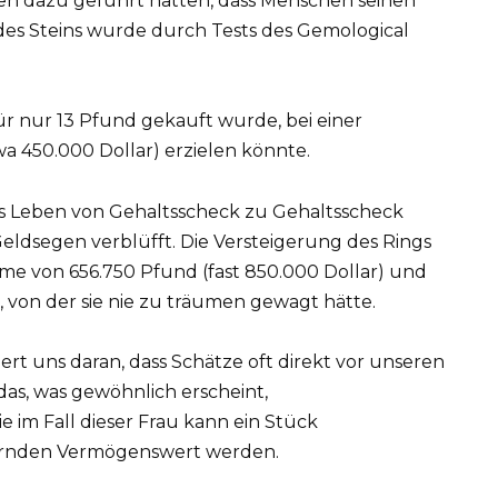
ten dazu geführt hatten, dass Menschen seinen
 des Steins wurde durch Tests des Gemological
ür nur 13 Pfund gekauft wurde, bei einer
a 450.000 Dollar) erzielen könnte.
as Leben von Gehaltsscheck zu Gehaltsscheck
eldsegen verblüfft. Die Versteigerung des Rings
umme von 656.750 Pfund (fast 850.000 Dollar) und
it, von der sie nie zu träumen gewagt hätte.
t uns daran, dass Schätze oft direkt vor unseren
as, was gewöhnlich erscheint,
im Fall dieser Frau kann ein Stück
rnden Vermögenswert werden.