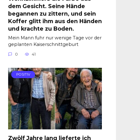
dem Gesicht. Seine Hände
begannen zu zittern, und sein
Koffer glitt ihm aus den Händen
und krachte zu Boden.
Mein Mann fuhr nur wenige Tage vor der
geplanten Kaiserschnittgeburt
0
41
POSITIV
Zwölf Jahre lang lieferte ich