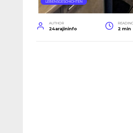
LEBENSGESCHICHTEN
AUTHOR
READIN
24arajininfo
2 min