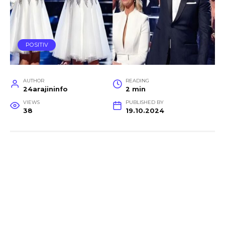
POSITIV
AUTHOR
READING
24arajininfo
2 min
VIEWS
PUBLISHED BY
38
19.10.2024