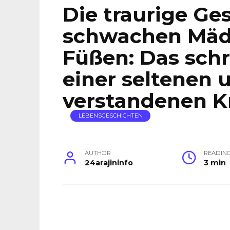
Die traurige Ge
schwachen Mädc
Füßen: Das schr
einer seltenen 
verstandenen K
LEBENSGESCHICHTEN
AUTHOR
READIN
24arajininfo
3 min