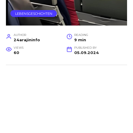
LEBENSGESCHICHTEN
AUTHOR
READING
24arajininfo
9 min
VIEWS
PUBLISHED BY
60
05.09.2024