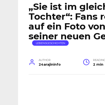
„Sie ist im glei
Tochter“: Fans 
auf ein Foto v
seiner neuen Ge
LEBENSGESCHICHTEN
AUTHOR
READIN
24arajininfo
2 min