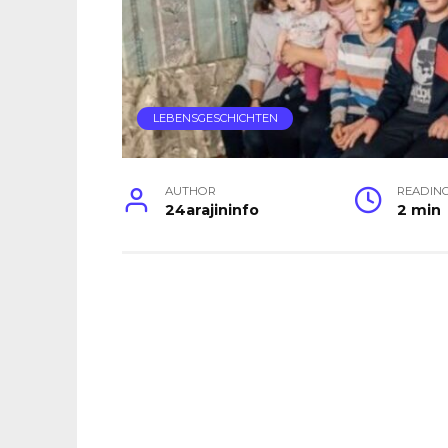
LEBENSGESCHICHTEN
AUTHOR
READIN
24arajininfo
2 min