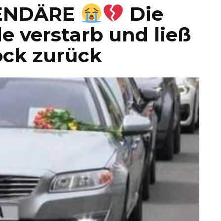
ENDÄRE
Die
e verstarb und ließ
ock zurück