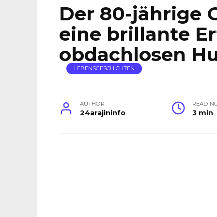
Der 80-jährige
eine brillante 
obdachlosen Hu
LEBENSGESCHICHTEN
AUTHOR
READIN
24arajininfo
3 min