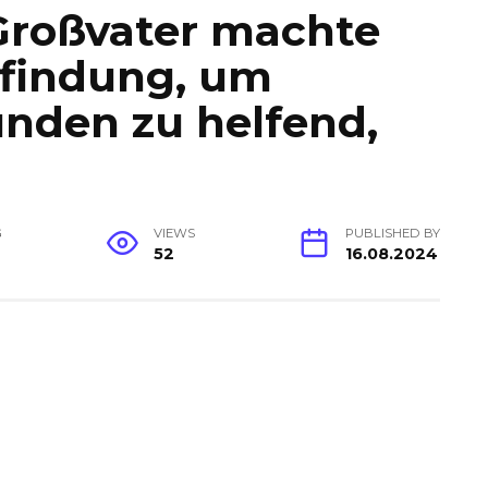
 Großvater machte
Erfindung, um
nden zu helfend,
G
VIEWS
PUBLISHED BY
52
16.08.2024