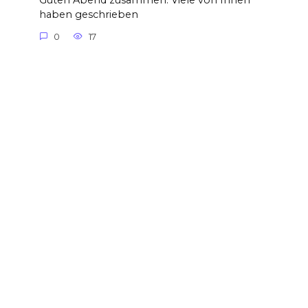
Guten Abend zusammen. Viele von Ihnen
haben geschrieben
0
17