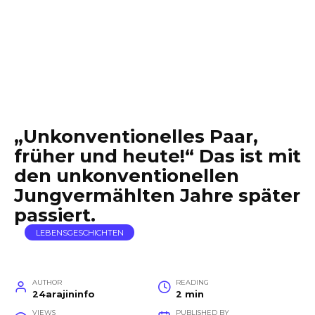
„Unkonventionelles Paar,
früher und heute!“ Das ist mit
den unkonventionellen
Jungvermählten Jahre später
passiert.
LEBENSGESCHICHTEN
AUTHOR
READING
24arajininfo
2 min
VIEWS
PUBLISHED BY