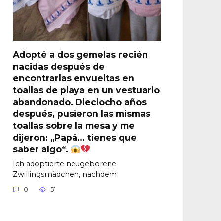
Adopté a dos gemelas recién
nacidas después de
encontrarlas envueltas en
toallas de playa en un vestuario
abandonado. Dieciocho años
después, pusieron las mismas
toallas sobre la mesa y me
dijeron: „Papá… tienes que
saber algo“.
Ich adoptierte neugeborene
Zwillingsmädchen, nachdem
0
51