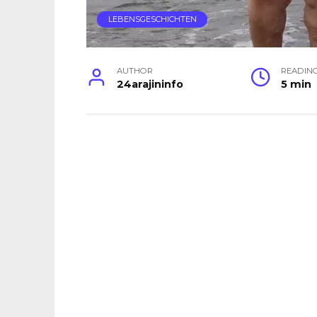
LEBENSGESCHICHTEN
AUTHOR
READIN
24arajininfo
5 min