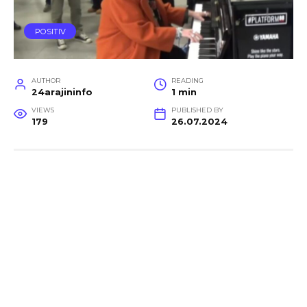
POSITIV
AUTHOR
READING
24arajininfo
1 min
VIEWS
PUBLISHED BY
179
26.07.2024