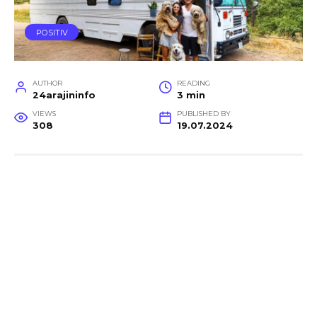
POSITIV
AUTHOR
READING
24arajininfo
3 min
VIEWS
PUBLISHED BY
308
19.07.2024