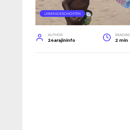
LEBENSGESCHICHTEN
AUTHOR
READIN
24arajininfo
2 min