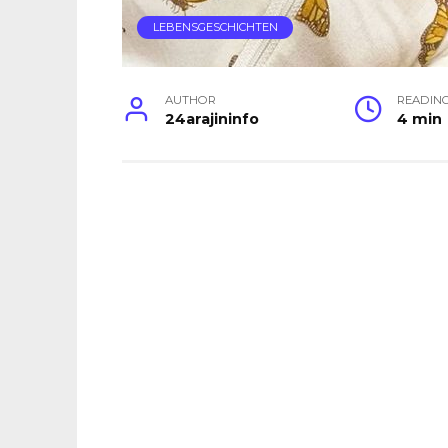
LEBENSGESCHICHTEN
AUTHOR
READIN
24arajininfo
4 min