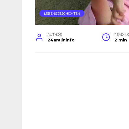
LEBENSGESCHICHTEN
AUTHOR
READIN
24arajininfo
2 min