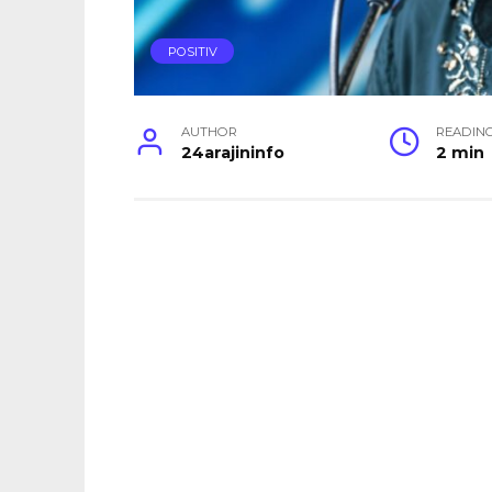
POSITIV
AUTHOR
READIN
24arajininfo
2 min