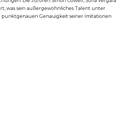
schungen. Die Juroren Simon Cowell, Sofia Vergara
ert, was sein außergewöhnliches Talent unter
er punktgenauen Genauigkeit seiner Imitationen