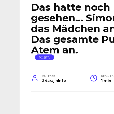
Das hatte noch
gesehen… Simon
das Mädchen an
Das gesamte Pu
Atem an.
POSITIV
AUTHOR
READIN
24arajininfo
1 min