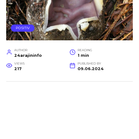
POSITIV
AUTHOR
READING
24arajininfo
1 min
VIEWS
PUBLISHED BY
217
09.06.2024