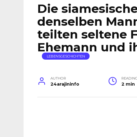
Die siamesische
denselben Mann
teilten seltene 
Ehemann und ih
LEBENSGESCHICHTEN
AUTHOR
READIN
24arajininfo
2 min